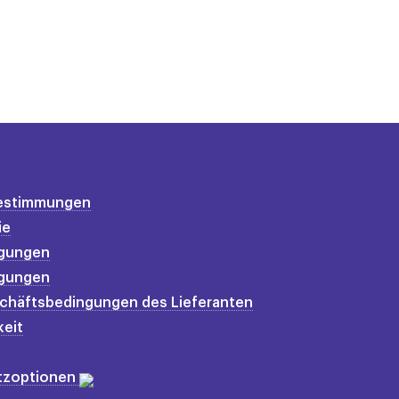
estimmungen
ie
gungen
gungen
chäftsbedingungen des Lieferanten
eit
utzoptionen