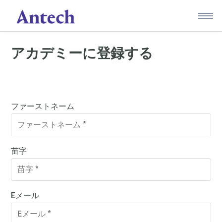
Skip
to
content
アカデミーに登録する
ファーストネーム
苗字
Eメール