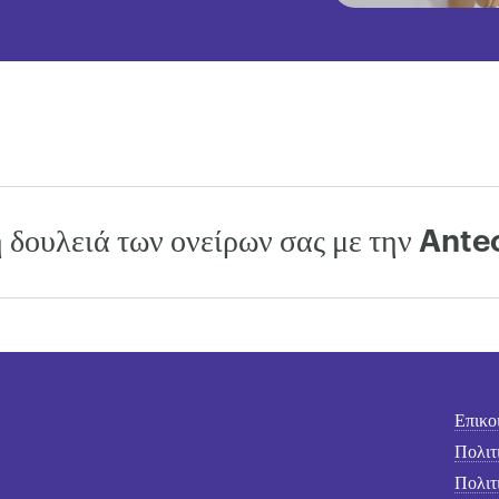
η δουλειά των ονείρων σας με την An
×
Επικο
Πολιτ
Πολιτ